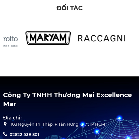
ĐỐI TÁC
Công Ty TNHH Thương Mại Excellence
Mar
Địa chỉ:
103 Nguyễn Thị Thập, P.Tân Hưng, Q.7 ,TP HCM
02822 539 801