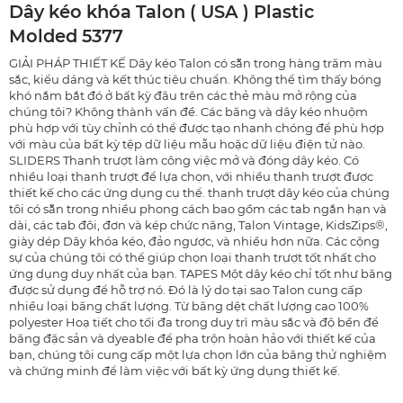
Dây kéo khóa Talon ( USA ) Plastic
Molded 5377
GIẢI PHÁP THIẾT KẾ Dây kéo Talon có sẵn trong hàng trăm màu
sắc, kiểu dáng và kết thúc tiêu chuẩn. Không thể tìm thấy bóng
khó nắm bắt đó ở bất kỳ đâu trên các thẻ màu mở rộng của
chúng tôi? Không thành vấn đề. Các băng và dây kéo nhuộm
phù hợp với tùy chỉnh có thể được tạo nhanh chóng để phù hợp
với màu của bất kỳ tệp dữ liệu mẫu hoặc dữ liệu điện tử nào.
SLIDERS Thanh trượt làm công việc mở và đóng dây kéo. Có
nhiều loại thanh trượt để lựa chọn, với nhiều thanh trượt được
thiết kế cho các ứng dụng cụ thể. thanh trượt dây kéo của chúng
tôi có sẵn trong nhiều phong cách bao gồm các tab ngắn hạn và
dài, các tab đôi, đơn và kép chức năng, Talon Vintage, KidsZips®,
giày dép Dây khóa kéo, đảo ngược, và nhiều hơn nữa. Các cộng
sự của chúng tôi có thể giúp chọn loại thanh trượt tốt nhất cho
ứng dụng duy nhất của bạn. TAPES Một dây kéo chỉ tốt như băng
được sử dụng để hỗ trợ nó. Đó là lý do tại sao Talon cung cấp
nhiều loại băng chất lượng. Từ băng dệt chất lượng cao 100%
polyester Hoạ tiết cho tối đa trong duy trì màu sắc và độ bền để
băng đặc sản và dyeable để pha trộn hoàn hảo với thiết kế của
bạn, chúng tôi cung cấp một lựa chọn lớn của băng thử nghiệm
và chứng minh để làm việc với bất kỳ ứng dụng thiết kế.