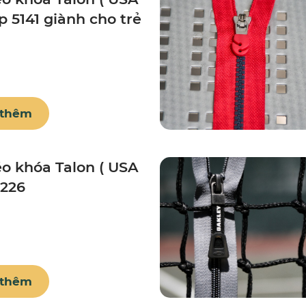
ip 5141 giành cho trẻ
 thêm
o khóa Talon ( USA
5226
 thêm