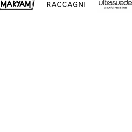
Mar
Công Ty TNHH Thương Mại & Sản Xuất Myanmar
Excellence Mar
#46, Natmauk Road, Tamwe Township, 11211 Rangoon,
Myanmar
Công Ty TNHH Thương Mại Campuchia Excellence
Mar
Chamkardoung Blvd, Phnom Penh, Campuchia