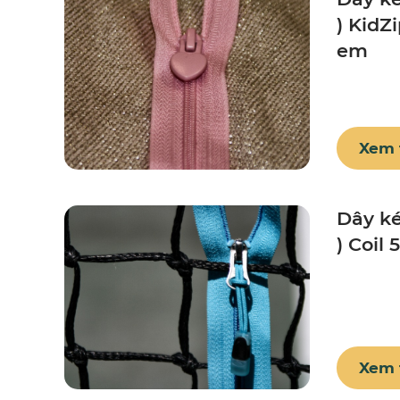
) KidZ
em
Xem
Dây ké
) Coil 
Xem