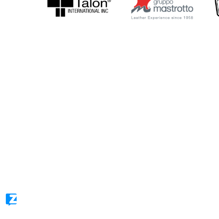
Công Ty TNHH Thương Mại Excellence 
Địa chỉ:
103 Nguyễn Thị Thập, P.Tân Hưng, Q.7 ,TP HCM
02822 539 801
koomo.vn@gmail.com
© Designed & Developed by TEDFAST