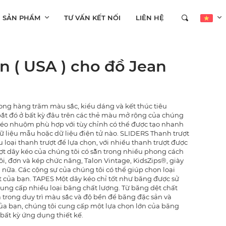
SẢN PHẨM
TƯ VẤN KẾT NỐI
LIÊN HỆ
Tiếng Việt
n ( USA ) cho đồ Jean
Cambodia
ong hàng trăm màu sắc, kiểu dáng và kết thúc tiêu
ắt đó ở bất kỳ đâu trên các thẻ màu mở rộng của chúng
kéo nhuộm phù hợp với tùy chỉnh có thể được tạo nhanh
Myanmar
ữ liệu mẫu hoặc dữ liệu điện tử nào. SLIDERS Thanh trượt
 loại thanh trượt để lựa chọn, với nhiều thanh trượt được
ượt dây kéo của chúng tôi có sẵn trong nhiều phong cách
i, đơn và kép chức năng, Talon Vintage, KidsZips®, giày
nữa. Các cộng sự của chúng tôi có thể giúp chọn loại
t của bạn. TAPES Một dây kéo chỉ tốt như băng được sử
n cung cấp nhiều loại băng chất lượng. Từ băng dệt chất
a trong duy trì màu sắc và độ bền để băng đặc sản và
của bạn, chúng tôi cung cấp một lựa chọn lớn của băng
bất kỳ ứng dụng thiết kế.