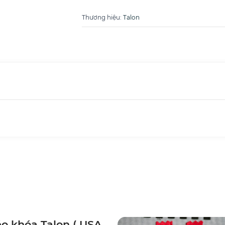
Thương hiệu
:
Talon
o khóa Talon ( USA