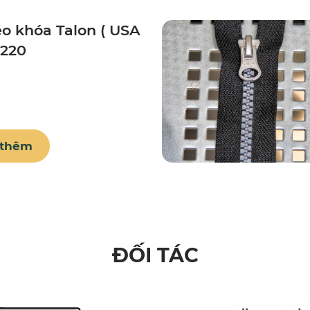
o khóa Talon ( USA
5220
 thêm
ĐỐI TÁC