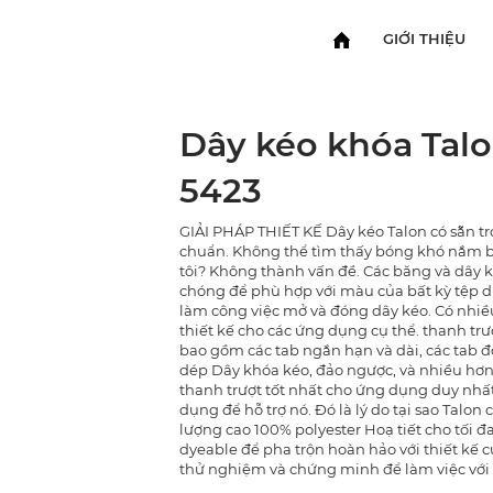
GIỚI THIỆU
Dây kéo khóa Talo
5423
GIẢI PHÁP THIẾT KẾ Dây kéo Talon có sẵn tr
chuẩn. Không thể tìm thấy bóng khó nắm b
tôi? Không thành vấn đề. Các băng và dây 
chóng để phù hợp với màu của bất kỳ tệp d
làm công việc mở và đóng dây kéo. Có nhiều
thiết kế cho các ứng dụng cụ thể. thanh tr
bao gồm các tab ngắn hạn và dài, các tab đô
dép Dây khóa kéo, đảo ngược, và nhiều hơn 
thanh trượt tốt nhất cho ứng dụng duy nhấ
dụng để hỗ trợ nó. Đó là lý do tại sao Talo
lượng cao 100% polyester Hoạ tiết cho tối đ
dyeable để pha trộn hoàn hảo với thiết kế 
thử nghiệm và chứng minh để làm việc với 