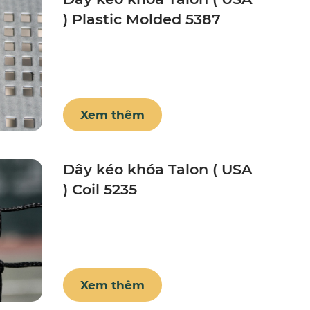
) Plastic Molded 5387
Xem thêm
Dây kéo khóa Talon ( USA
) Coil 5235
Xem thêm